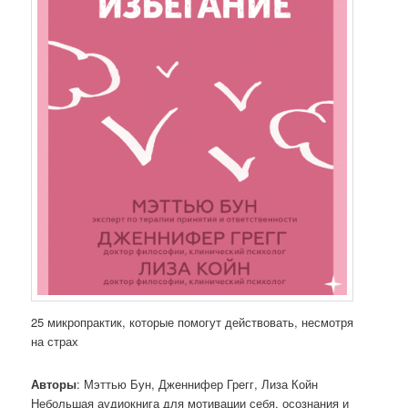
25 микропрактик, которые помогут действовать, несмотря
на страх
Авторы
: Мэттью Бун, Дженнифер Грегг, Лиза Койн
Небольшая аудиокнига для мотивации себя, осознания и