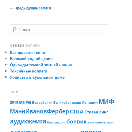
Навигация по записям
←
Предыдущие записи
Поиск
СВЕЖИЕ ЗАПИСИ
Как делается кино
Взломай код общения
Однажды темной зимней ночью…
Токсичные коллеги
Убийство в кукольном доме
ТЭГИ
МИФ
Marvel
Испания
2019
Без рубрики
Великобритания
МаннИвановФербер
США
Стивен Кинг
аудиокнига
боевик
биография
время
вампиры
драма