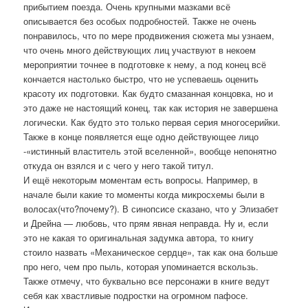
прибытием поезда. Очень крупными мазками всё
описывается без особых подробностей. Также не очень
понравилось, что по мере продвижения сюжета мы узнаем,
что очень много действующих лиц участвуют в некоем
мероприятии точнее в подготовке к нему, а под конец всё
кончается настолько быстро, что не успеваешь оценить
красоту их подготовки. Как будто смазанная концовка, но и
это даже не настоящий конец, так как история не завершена
логически. Как будто это только первая серия многосерийки.
Также в конце появляется еще одно действующее лицо
-«истинный властитель этой вселенной», вообще непонятно
откуда он взялся и с чего у него такой титул.
И ещё некоторым моментам есть вопросы. Например, в
начале были какие то моменты когда микросхемы были в
волосах(что?почему?). В синопсисе сказано, что у Элизабет
и Дрейна — любовь, что прям явная неправда. Ну и, если
это не какая то оригинальная задумка автора, то книгу
стоило назвать «Механическое сердце», так как она больше
про него, чем про пыль, которая упоминается вскользь.
Также отмечу, что буквально все персонажи в книге ведут
себя как хвастливые подростки на огромном пафосе.