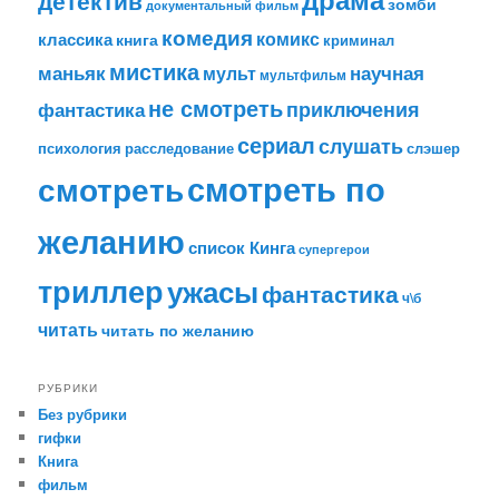
детектив
зомби
документальный фильм
комедия
комикс
классика
книга
криминал
мистика
маньяк
научная
мульт
мультфильм
не смотреть
приключения
фантастика
сериал
слушать
психология
расследование
слэшер
смотреть по
смотреть
желанию
список Кинга
супергерои
триллер
ужасы
фантастика
ч\б
читать
читать по желанию
РУБРИКИ
Без рубрики
гифки
Книга
фильм