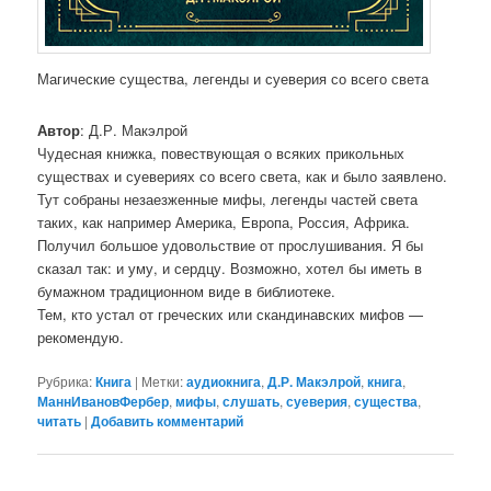
Магические существа, легенды и суеверия со всего света
Автор
: Д.Р. Макэлрой
Чудесная книжка, повествующая о всяких прикольных
существах и суевериях со всего света, как и было заявлено.
Тут собраны незаезженные мифы, легенды частей света
таких, как например Америка, Европа, Россия, Африка.
Получил большое удовольствие от прослушивания. Я бы
сказал так: и уму, и сердцу. Возможно, хотел бы иметь в
бумажном традиционном виде в библиотеке.
Тем, кто устал от греческих или скандинавских мифов —
рекомендую.
Рубрика:
Книга
|
Метки:
аудиокнига
,
Д.Р. Макэлрой
,
книга
,
МаннИвановФербер
,
мифы
,
слушать
,
суеверия
,
существа
,
читать
|
Добавить комментарий