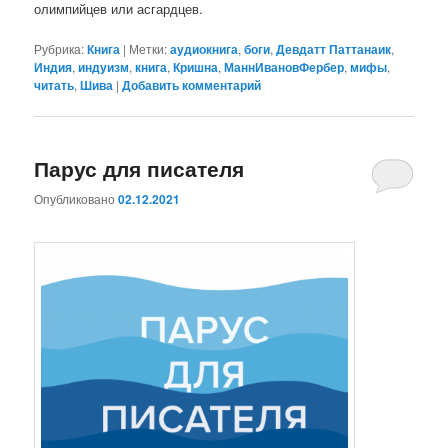
олимпийцев или асгардцев.
Рубрика:
Книга
|
Метки:
аудиокнига
,
боги
,
Девдатт Паттанаик
,
Индия
,
индуизм
,
книга
,
Кришна
,
МаннИвановФербер
,
мифы
,
читать
,
Шива
|
Добавить комментарий
Парус для писателя
Опубликовано
02.12.2021