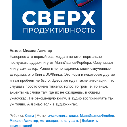
Автор
: Михаил Алистер
Наверное это первый раз, когда я не смог нормально
послушать аудиокнигу от МаннИвановФербера. Озвучивает
книгу сам автор. Ранее мне попадались книги озвученные
авторами, это Книга ЗОЖника, Это норм и некоторые другие
и там проблем не было. Здесь же идут такие интонации, что
слушать просто очень тяжело: голос то громче, то тише,
акценты на слова там где их не ожидаешь, в общем
ужасужас. Не рекомендую книгу, в аудио воспринимать так
уж точно. А я знаю толк в аудиокнигах.
Рубрика:
Книга
|
Метки:
аудиокнига
,
книга
,
МаннИвановФербер
,
Михаил Алистер
,
мотивация
,
не слушать
|
Добавить
комментарий