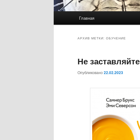
Главное меню
Главная
Перейти к основному со
Перейти к дополнительн
АРХИВ МЕТКИ:
ОБУЧЕНИЕ
Не заставляйте
Опубликовано
22.02.2023