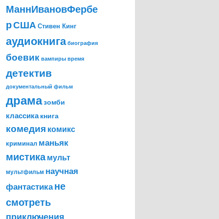
МаннИвановФербе
р
США
Стивен Кинг
аудиокнига
биография
боевик
время
вампиры
детектив
документальный фильм
драма
зомби
классика
книга
комедия
комикс
маньяк
криминал
мистика
мульт
научная
мультфильм
не
фантастика
смотреть
приключения