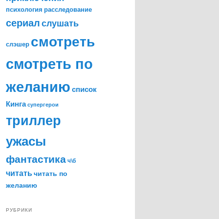
психология
расследование
сериал
слушать
смотреть
слэшер
смотреть по
желанию
список
Кинга
супергерои
триллер
ужасы
фантастика
ч\б
читать
читать по
желанию
РУБРИКИ