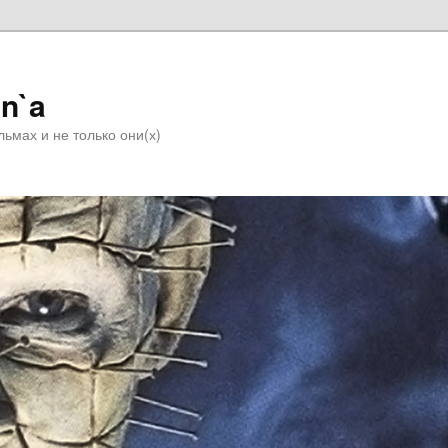
n`a
ьмах и не только они(х)