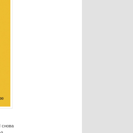
И снова
ей