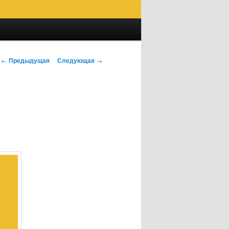
Навигация по записям
←
Предыдущая
Следующая
→