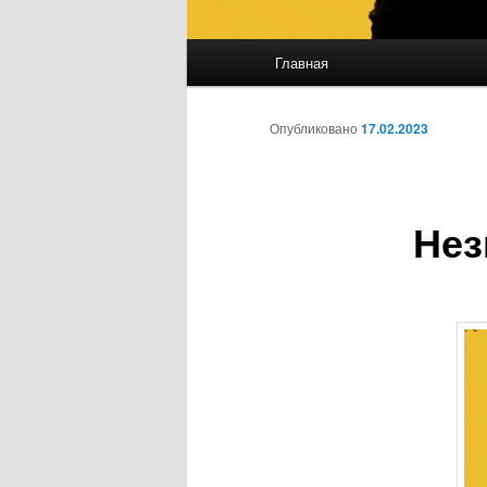
Главное меню
Главная
Перейти к основному со
Перейти к дополнительн
Опубликовано
17.02.2023
Нез