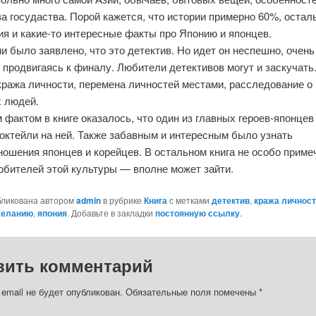
а госудаства. Порой кажется, что истории примерно 60%, остал
я и какие-то интересные факты про Японию и японцев.
и было заявлено, что это детектив. Но идет он неспешно, очень
 продвигаясь к финалу. Любители детективов могут и заскучать
 кража личности, перемена личностей местами, расследование 
х людей.
фактом в книге оказалось, что один из главных героев-японцев
коктейли на ней. Также забавным и интересным было узнать
ошения японцев и корейцев. В остальном книга не особо приме
юбителей этой культуры — вполне может зайти.
бликована автором
admin
в рубрике
Книга
с метками
детектив
,
кража личнос
желанию
,
япония
. Добавьте в закладки
постоянную ссылку
.
вить комментарий
email не будет опубликован.
Обязательные поля помечены
*