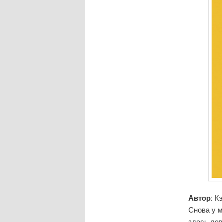
Автор
: К
Снова у м
здесь до