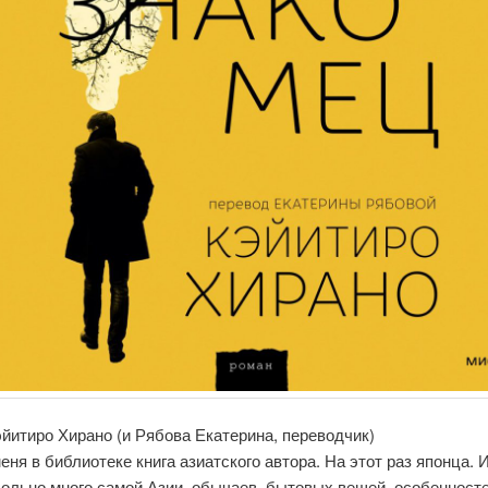
эйитиро Хирано (и Рябова Екатерина, переводчик)
еня в библиотеке книга азиатского автора. На этот раз японца. 
вольно много самой Азии, обычаев, бытовых вещей, особенност