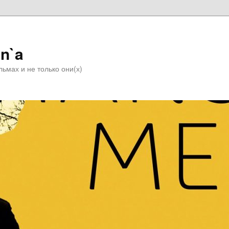
n`a
ьмах и не только они(х)