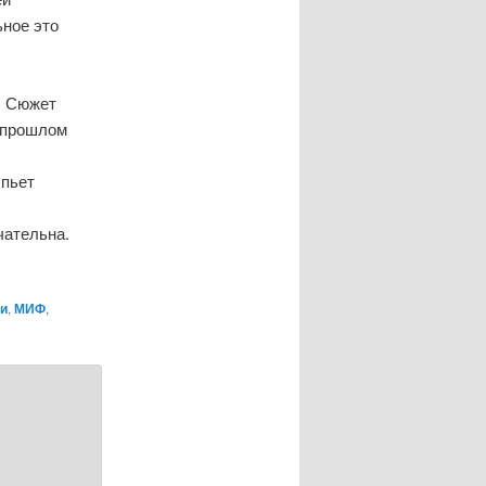
ьное это
. Сюжет
о прошлом
 пьет
чательна.
ти
,
МИФ
,