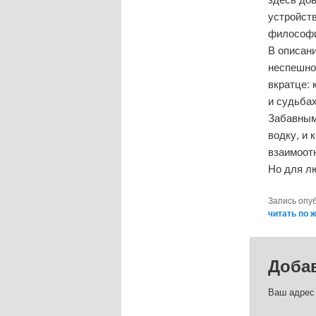
устройств
философи
В описани
неспешно
вкратце:
и судьба
Забавным 
водку, и 
взаимоотн
Но для л
Запись опу
читать по 
Доба
Ваш адрес 